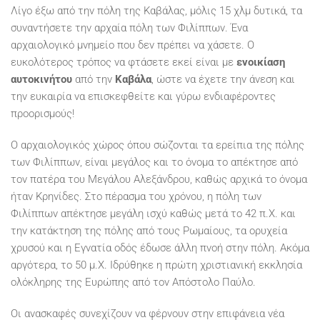
Λίγο έξω από την πόλη της Καβάλας, μόλις 15 χλμ δυτικά, τα
συναντήσετε την αρχαία πόλη των Φιλίππων. Ένα
αρχαιολογικό μνημείο που δεν πρέπει να χάσετε. Ο
ευκολότερος τρόπος να φτάσετε εκεί είναι με
ενοικίαση
αυτοκινήτου
από την
Καβάλα
, ώστε να έχετε την άνεση και
την ευκαιρία να επισκεφθείτε και γύρω ενδιαφέροντες
προορισμούς!
Ο αρχαιολογικός χώρος όπου σώζονται τα ερείπια της πόλης
των Φιλίππων, είναι μεγάλος και το όνομα το απέκτησε από
τον πατέρα του Μεγάλου Αλεξάνδρου, καθώς αρχικά το όνομα
ήταν Κρηνίδες. Στο πέρασμα του χρόνου, η πόλη των
Φιλίππων απέκτησε μεγάλη ισχύ καθώς μετά το 42 π.Χ. και
την κατάκτηση της πόλης από τους Ρωμαίους, τα ορυχεία
χρυσού και η Εγνατία οδός έδωσε άλλη πνοή στην πόλη. Ακόμα
αργότερα, το 50 μ.Χ. Ιδρύθηκε η πρώτη χριστιανική εκκλησία
ολόκληρης της Ευρώπης από τον Απόστολο Παύλο.
Οι ανασκαφές συνεχίζουν να φέρνουν στην επιφάνεια νέα