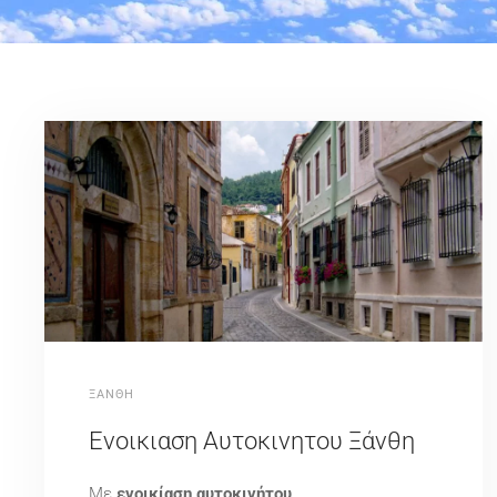
ΞΑΝΘΗ
Ενοικιαση Αυτοκινητου Ξάνθη
Με
ενοικίαση αυτοκινήτου
,