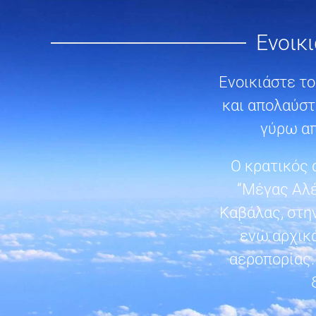
Ενοικ
Ενοικιάστε τ
και απολαύστ
γύρω απ
Ο κρατικός 
“Μέγας Αλέ
Καβάλας, στην
ενώ αρχικ
αεροπορίας.