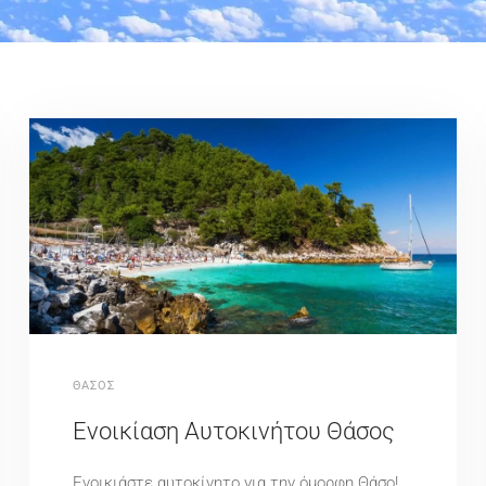
ΘΆΣΟΣ
Ενοικίαση Αυτοκινήτου Θάσος
Ενοικιάστε αυτοκίνητο για την όμορφη Θάσο!