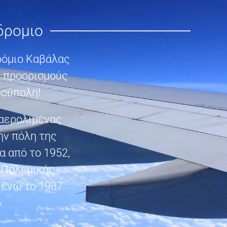
δρομιο
ρόμιο Καβάλας
ς προορισμούς
ρούπολη!
 αερολιμένας
ην πόλη της
α από το 1952,
 Πολεμικής
 ενώ το 1987
.