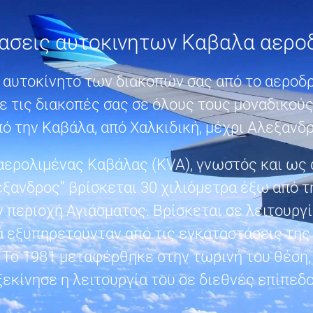
ιασεις αυτοκινητων Καβαλα αερο
ο αυτοκίνητο των διακοπών σας από το αεροδ
ε τις διακοπές σας σε όλους τους μοναδικού
ό την Καβάλα, από Χαλκιδική, μέχρι Αλεξανδ
αερολιμένας Καβάλας (KVA), γνωστός και ως
ξανδρος” βρίσκεται 30 χιλιόμετρα έξω από τ
 περιοχή Αγιάσματος. Βρίσκεται σε λειτουργί
ά εξυπηρετούνταν από τις εγκαταστάσεις της
 Το 1981 μεταφέρθηκε στην τωρινή του θέση,
ξεκίνησε η λειτουργία του σε διεθνές επίπεδο