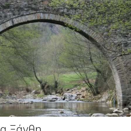
α Ξάνθη