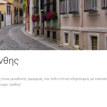
νθης
ς
είναι μοναδικής ομορφιάς, και πολιτιστική κληρονομιά, με καπνα
 νομό Ξάνθης!