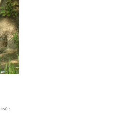
εινές