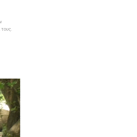
ν
 τους.