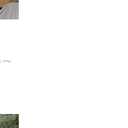
ς, ενώ