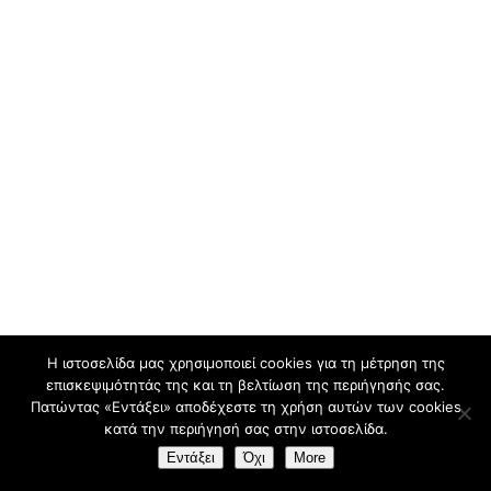
Η ιστοσελίδα μας χρησιμοποιεί cookies για τη μέτρηση της
επισκεψιμότητάς της και τη βελτίωση της περιήγησής σας.
All Rights Reserved 2018 Rent a Car Kavala |
Πατώντας «Εντάξει» αποδέχεστε τη χρήση αυτών των cookies
Car Rental
κατά την περιήγησή σας στην ιστοσελίδα.
Εντάξει
Όχι
More